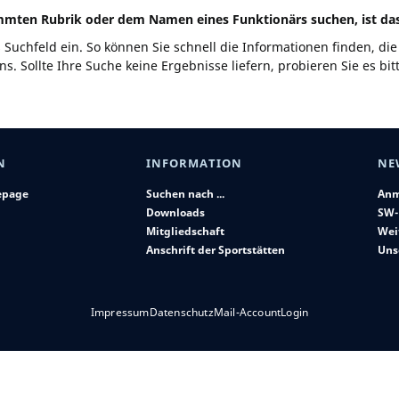
immten Rubrik oder dem Namen eines Funktionärs suchen, ist das
 Suchfeld ein. So können Sie schnell die Informationen finden, d
s. Sollte Ihre Suche keine Ergebnisse liefern, probieren Sie es bi
N
INFORMATION
NE
epage
Suchen nach ...
Anm
Downloads
SW-
Mitgliedschaft
Wei
Anschrift der Sportstätten
Uns
Impressum
Datenschutz
Mail-Account
Login