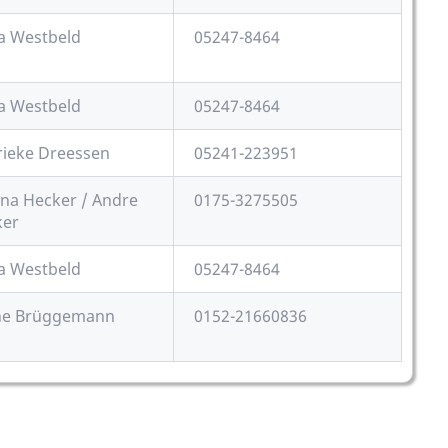
a Westbeld
05247-8464
a Westbeld
05247-8464
ieke Dreessen
05241-223951
na Hecker / Andre
0175-3275505
ker
a Westbeld
05247-8464
ine Brüggemann
0152-21660836