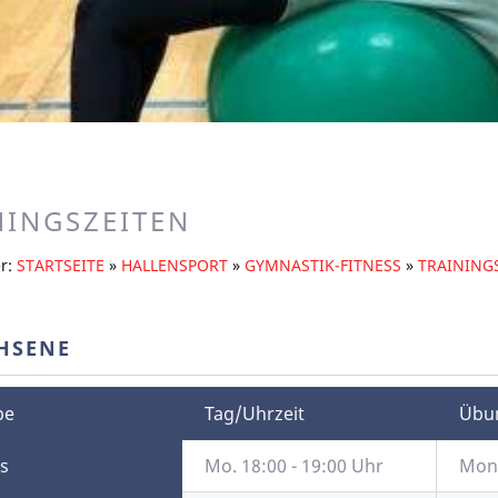
NINGSZEITEN
er:
STARTSEITE
»
HALLENSPORT
»
GYMNASTIK-FITNESS
»
TRAINING
HSENE
pe
Tag/Uhrzeit
Übun
ss
Mo. 18:00 - 19:00 Uhr
Moni