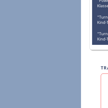
"Powe
Klass
"Turn
Kind-T
"Turn
Kind-T
TR