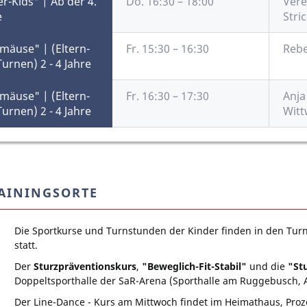
r-Kids" | Ab der 4.
Do. 16:30 – 18:00
Vere
e
Stri
mäuse" | (Eltern-
Fr. 15:30 – 16:30
Rebe
urnen) 2 - 4 Jahre
mäuse" | (Eltern-
Fr. 16:30 – 17:30
Anja
urnen) 2 - 4 Jahre
Witt
AININGSORTE
Die Sportkurse und Turnstunden der Kinder finden in den Tur
statt.
Der
Sturzpräventionskurs
,
"Beweglich-Fit-Stabil"
und die
"St
Doppeltsporthalle der SaR-Arena (Sporthalle am Ruggebusch, 
Der Line-Dance - Kurs am Mittwoch findet im Heimathaus, Proze