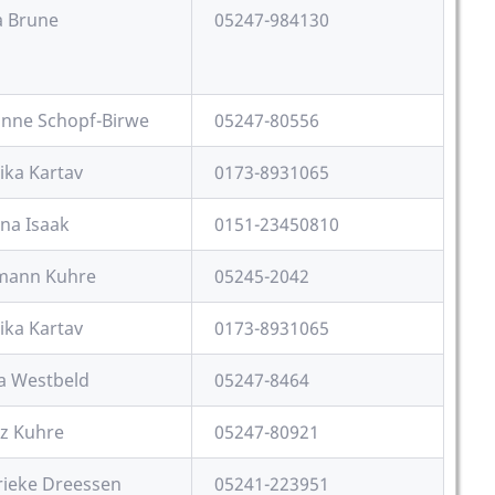
a Brune
05247-984130
nne Schopf-Birwe
05247-80556
ka Kartav
0173-8931065
na Isaak
0151-23450810
mann Kuhre
05245-2042
ka Kartav
0173-8931065
a Westbeld
05247-8464
z Kuhre
05247-80921
ieke Dreessen
05241-223951