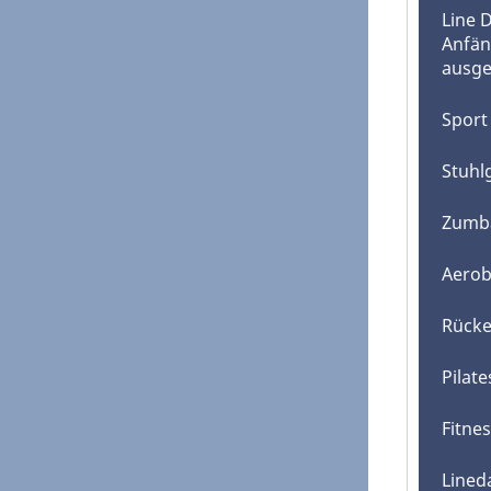
Line 
Anfän
ausge
Sport
Stuhl
Zumb
Aerob
Rücke
Pilat
Fitne
Lined