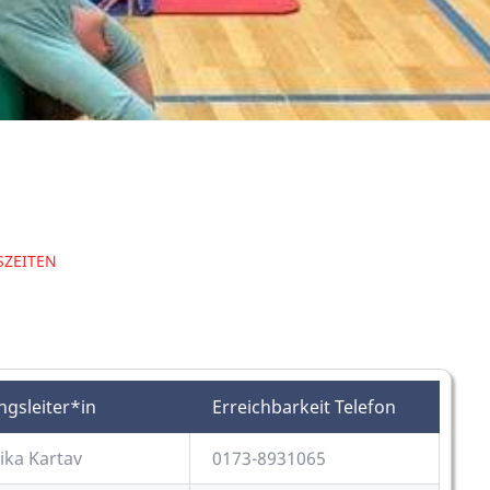
SZEITEN
gsleiter*in
Erreichbarkeit Telefon
ka Kartav
0173-8931065