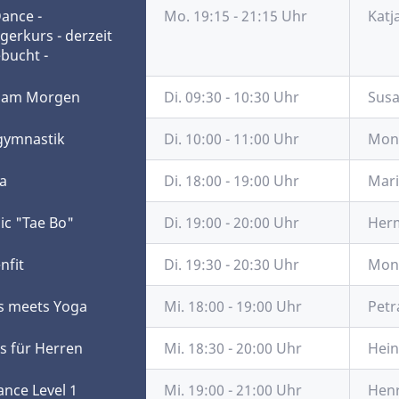
Dance -
Mo. 19:15 - 21:15 Uhr
Katj
gerkurs - derzeit
bucht -
 am Morgen
Di. 09:30 - 10:30 Uhr
Susa
gymnastik
Di. 10:00 - 11:00 Uhr
Moni
a
Di. 18:00 - 19:00 Uhr
Mari
ic "Tae Bo"
Di. 19:00 - 20:00 Uhr
Her
nfit
Di. 19:30 - 20:30 Uhr
Moni
es meets Yoga
Mi. 18:00 - 19:00 Uhr
Petr
ss für Herren
Mi. 18:30 - 20:00 Uhr
Hein
ance Level 1
Mi. 19:00 - 21:00 Uhr
Henr