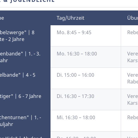
pe
Tag/Uhrzeit
Übun
belzwerge" | 8
Mo. 8:45 – 9:45
Rebe
e - 2 Jahre
enbande" | 1. - 3.
Mo. 16:30 – 18:00
Vere
jahr
Kars
elbande" | 4 - 5
Di. 15:00 – 16:00
Vere
Rabe
iger" | 6 - 7 Jahre
Di. 16:30 – 17:30
Vere
Kars
henturnen" | 1. -
Mi. 16:30 – 18:00
Rebe
uljahr