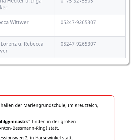
na Hecker u. Inga
0175-3275505
cker
cca Wittwer
05247-9265307
 Lorenz u. Rebecca
05247-9265307
wer
nhallen der Mariengrundschule, Im Kreuzteich,
uhlgymnastik"
finden in der großen
Anton-Bessmann-Ring) statt.
ssionsweg 2, in Harsewinkel statt.