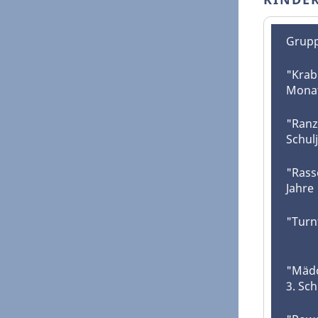
Grup
"Krab
Monat
"Ranz
Schul
"Rass
Jahre
"Turnt
"Mädc
3. Sch