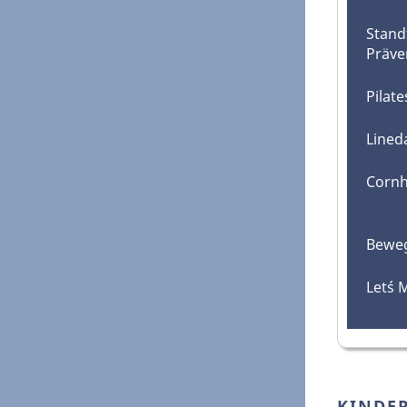
Standf
Präve
Pilate
Lined
Cornh
Bewegl
Let´s 
KINDER