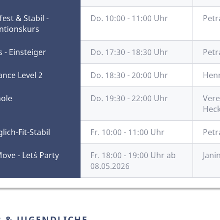
est & Stabil -
Do. 10:00 - 11:00 Uhr
Petr
ntionskurs
s - Einsteiger
Do. 17:30 - 18:30 Uhr
Petr
ance Level 2
Do. 18:30 - 20:00 Uhr
Henr
ole
Do. 19:30 - 22:00 Uhr
Vere
Hec
ich-Fit-Stabil
Fr. 10:00 - 11:00 Uhr
Petr
Move - Let´s Party
Fr. 18:00 - 19:00 Uhr ab
Jan
08.05.2026
 & JUGENDLICHE